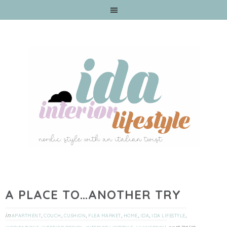
A PLACE TO…ANOTHER TRY
in
,
,
,
,
,
,
,
APARTMENT
COUCH
CUSHION
FLEA MARKET
HOME
IDA
IDA LIFESTYLE