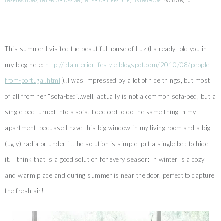
,
,
,
on
INSPIRATIONS
INTERIOR DESIGN
INTERIOR LIFESTYLE
LIVINGROOM
13/09/10
This summer I visited the beautiful house of Luz (I already told you in
my blog here:
http://idainteriorlifestyle.blogspot.com/2010/08/people-
from-portugal.html
)..I was impressed by a lot of nice things, but most
of all from her “sofa-bed”..well, actually is not a common sofa-bed, but a
single bed turned into a sofa. I decided to do the same thing in my
apartment, becuase I have this big window in my living room and a big
(ugly) radiator under it..the solution is simple: put a single bed to hide
it! I think that is a good solution for every season: in winter is a cozy
and warm place and during summer is near the door, perfect to capture
the fresh air!