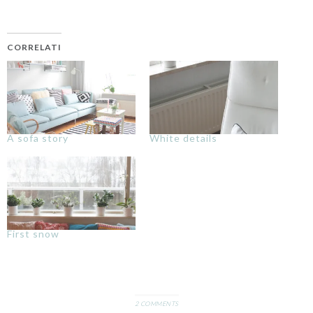
CORRELATI
A sofa story
White details
First snow
2 COMMENTS