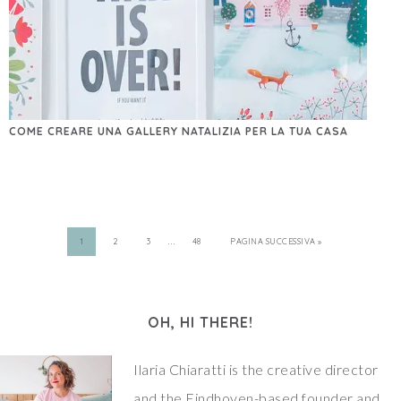
COME CREARE UNA GALLERY NATALIZIA PER LA TUA CASA
…
1
2
3
48
PAGINA SUCCESSIVA »
OH, HI THERE!
Ilaria Chiaratti is the creative director
and the Eindhoven-based founder and