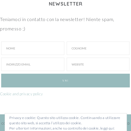
NEWSLETTER
Teniamoci in contatto con la newsletter! Niente spam,
promesso ;)
Cookie and privacy policy
Privacy e cookie: Questo sito utilizza cookie. Continuando a utilizzare
questo sito web, si accetta l’utilizzo dei cookie.
COPYRIGHT © 2026 · ILARIA CHIARATTI · WEBSITE BY
FRANCESCA MARANO
· POWERED
Per ulteriori informazioni, anche su controllo dei cookie, leggi qui:
BY
WORDPRESS