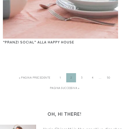
“PRANZI SOCIAL” ALLA HAPPY HOUSE
…
« PAGINA PRECEDENTE
1
2
3
4
50
PAGINA SUCCESSIVA »
OH, HI THERE!