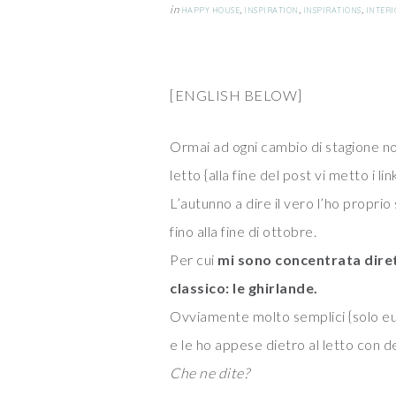
in
,
,
,
HAPPY HOUSE
INSPIRATION
INSPIRATIONS
INTERI
[ENGLISH BELOW]
Ormai ad ogni cambio di stagione n
letto {alla fine del post vi metto i l
L’autunno a dire il vero l’ho proprio
fino alla fine di ottobre.
Per cui
mi sono concentrata dire
classico: le ghirlande.
Ovviamente molto semplici {solo euc
e le ho appese dietro al letto con d
Che ne dite?