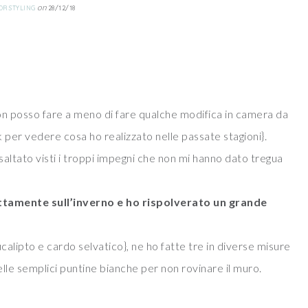
on
OR STYLING
28/12/18
on posso fare a meno di fare qualche modifica in camera da
ink per vedere cosa ho realizzato nelle passate stagioni}.
 saltato visti i troppi impegni che non mi hanno dato tregua
ttamente sull’inverno e ho rispolverato un grande
alipto e cardo selvatico}, ne ho fatte tre in diverse misure
elle semplici puntine bianche per non rovinare il muro.