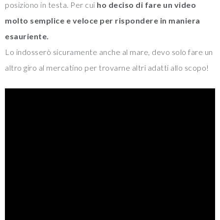
posiziono in testa. Per cui
ho deciso di fare un video
molto semplice e veloce per rispondere in maniera
esauriente.
Lo indosserò sicuramente anche al mare, devo solo fare un
altro giro al mercatino per trovarne altri adatti allo scopo!