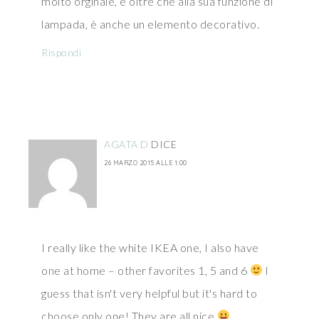
molto orginale, e oltre che alla sua funzione di
lampada, è anche un elemento decorativo.
Rispondi
AGATA D
DICE
26 MARZO 2015 ALLE 1:00
I really like the white IKEA one, I also have
one at home – other favorites 1, 5 and 6
I
guess that isn't very helpful but it's hard to
choose only one! They are all nice