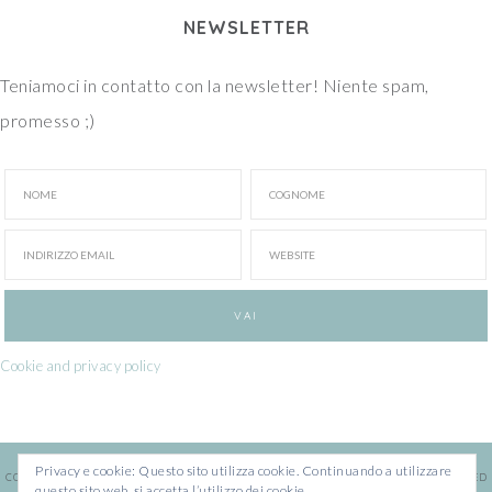
NEWSLETTER
Teniamoci in contatto con la newsletter! Niente spam,
promesso ;)
Cookie and privacy policy
Privacy e cookie: Questo sito utilizza cookie. Continuando a utilizzare
COPYRIGHT © 2026 · ILARIA CHIARATTI · WEBSITE BY
FRANCESCA MARANO
· POWERED
questo sito web, si accetta l’utilizzo dei cookie.