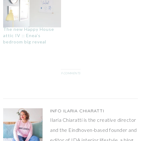
it!It's the lovely parisian
retreat of Anne, the
editorial chief of Hellocoton
and the blogger…
The new Happy House
attic IV :: Enea’s
bedroom big reveal
9 COMMENTS
INFO
ILARIA CHIARATTI
Ilaria Chiaratti is the creative director
and the Eindhoven-based founder and
editor of IDA interior lifestyle, a blog