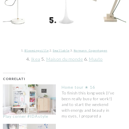
1.
2.
3.
Bloomingville
Smallable
Normann Copenhagen
4.
Ikea
5.
Maison du monde
6.
Muuto
CORRELATI
Home tour ★ 16
To finish this long week {I've
been really busy for work!}
and to start the weekend
with energy and beauty in
my eyes, I prepared a
Play corner #IDAstyle
gorgeous home tour that
I'm sure you're gonna like