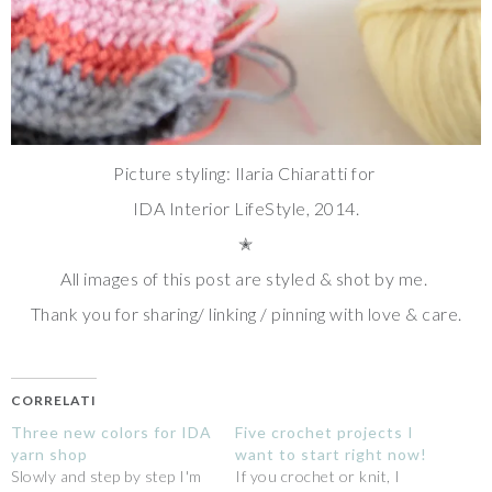
Picture styling: Ilaria Chiaratti for
IDA Interior LifeStyle, 2014.
✭
All images of this post are styled & shot by me.
Thank you for sharing/ linking / pinning with love & care.
CORRELATI
Three new colors for IDA
Five crochet projects I
yarn shop
want to start right now!
Slowly and step by step I'm
If you crochet or knit, I