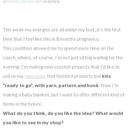
in
,
on
CROCHET
IDA YARN SHOP
22/10/14
This week my energies are all under my feet..it’s the first
time that I feel like this in 8 months pregnancy.
This condition allowed me to spend more time on the
couch, where, of course, I’m not just sitting waiting for the
evening..I’m making new crochet projects that I’d like to
sell on my
yarn shop
. Not finished products but
kits
“ready to go”, with yarn, pattern and hook
. Now I’m
making a baby blanket, but I want to offer different kind of
items in the future.
What do you think, do you like the idea? What would
you like to see in my shop?