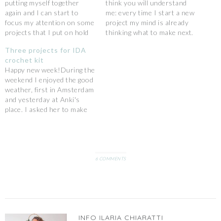
putting myself together
think you will understand
again and I can start to
me: every time I start a new
focus my attention on some
project my mind is already
projects that I put on hold
thinking what to make next.
before Enea's birth.One of
Sometimes the "need" is so
Three projects for IDA
them is related to my yarn
powerful that I abandon
crochet kit
shop and I'm happy to
what I'm making to start the
Happy new week!During the
announce that from today
other project. Is it the same
weekend I enjoyed the good
three new peachy colors are
for you?And…
weather, first in Amsterdam
available for…
and yesterday at Anki's
place. I asked her to make
some pictures to document
this important moment: the
pregnancy is now almost at
the end {tomorrow is the
35th week!} and she did a
6 COMMENTS
wonderful job {I…
INFO
ILARIA CHIARATTI