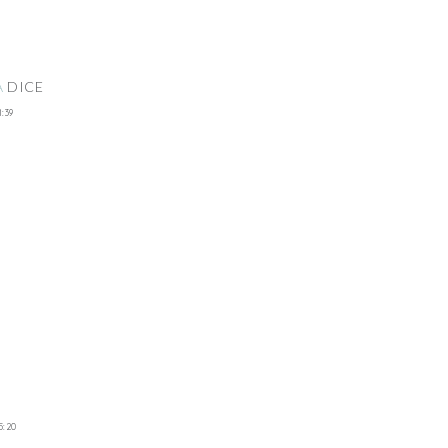
A
DICE
:39
5:20