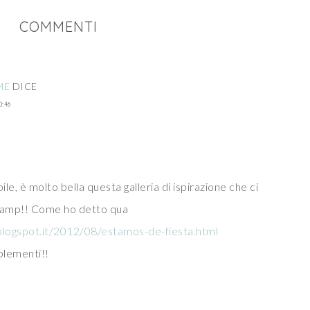
COMMENTI
ME
DICE
0:46
e, è molto bella questa galleria di ispirazione che ci
 Lamp!! Come ho detto qua
logspot.it/2012/08/estamos-de-fiesta.html
plementi!!