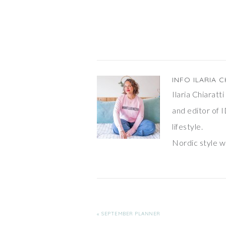
INFO
ILARIA C
Ilaria Chiarat
and editor of I
lifestyle.
Nordic style wi
« SEPTEMBER PLANNER