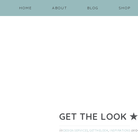
HOME
ABOUT
BLOG
SHOP
GET THE LOOK ★
in
,
,
on
DESIGN SERVICES
GETTHELOOK
INSPIRATIONS
0