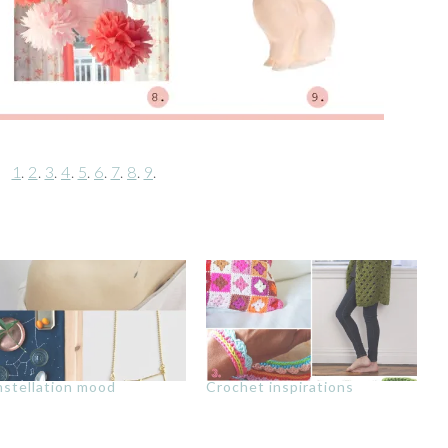
1
.
2
.
3
.
4
.
5
.
6
.
7
.
8
.
9
.
stellation mood
Crochet inspirations