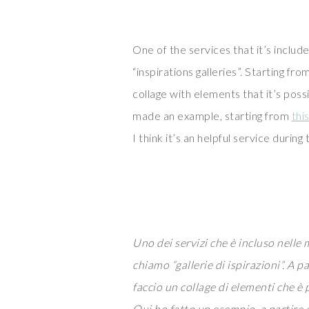
One of the services that it’s includ
“inspirations galleries”. Starting fr
collage with elements that it’s poss
made an example, starting from
thi
I think it’s an helpful service during
Uno dei servizi che è incluso nelle
chiamo “gallerie di ispirazioni”. A 
faccio un collage di elementi che è 
Qui ho fatto un esempio, a partire