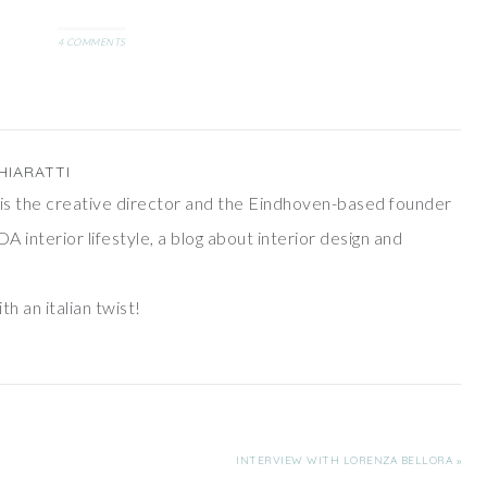
4 COMMENTS
HIARATTI
ti is the creative director and the Eindhoven-based founder
DA interior lifestyle, a blog about interior design and
th an italian twist!
INTERVIEW WITH LORENZA BELLORA »