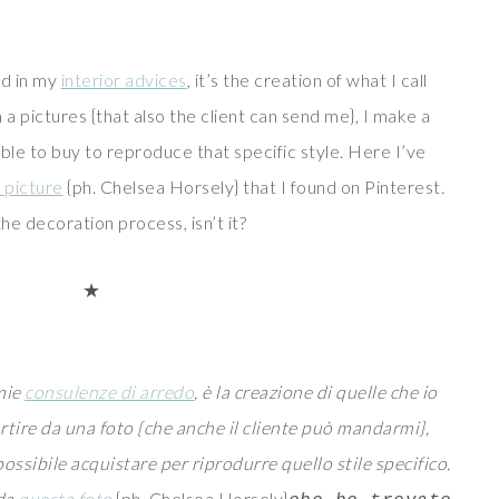
ed in my
interior advices
, it’s the creation of what I call
om a pictures {that also the client can send me}, I make a
ible to buy to reproduce that specific style. Here I’ve
s picture
{ph. Chelsea Horsely} that I found on Pinterest.
 the decoration process, isn’t it?
★
 mie
consulenze di arredo
, è la creazione di quelle che io
partire da una foto {che anche il cliente può mandarmi},
possibile acquistare per riprodurre quello stile specifico.
 da
questa foto
{ph. Chelsea Horsely}