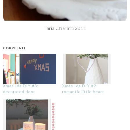
Ilaria Chiaratti 2011
CORRELATI
Xmas Ida DIY #3:
Xmas Ida DIY #2:
decorated door
romantic little heart