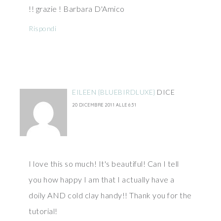
!! grazie ! Barbara D'Amico
Rispondi
EILEEN {BLUEBIRDLUXE}
DICE
20 DICEMBRE 2011 ALLE 6:31
I love this so much! It's beautiful! Can I tell
you how happy I am that I actually have a
doily AND cold clay handy!! Thank you for the
tutorial!