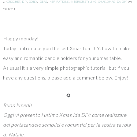
in
,
,
,
,
,
,
,
on
CROCHET
DIY
DOILY
IDEAS
INSPIRATIONS
INTERIOR STYLING
XMAS
XMAS IDA DIY
19/12/11
Happy monday!
Today I introduce you the last Xmas Ida DIY: how to make
easy and romantic candle holders for your xmas table.
As usual it’s a very simple photographic tutorial, but if you
have any questions, please add a comment below. Enjoy!
✪
Buon lunedi!
Oggi vi presento l’ultimo
Xmas Ida DIY
: come realizzare
dei portacandele semplici e romantici per la vostra tavola
di Natale.