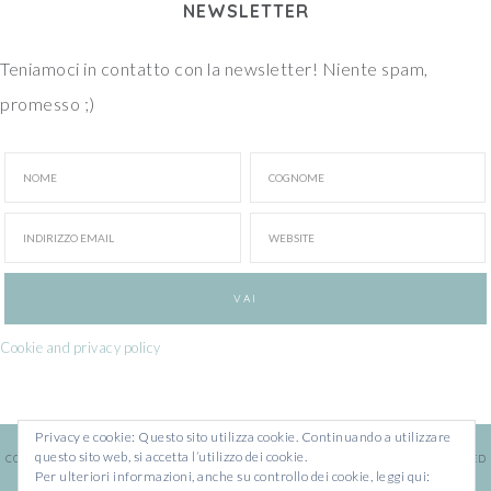
NEWSLETTER
Teniamoci in contatto con la newsletter! Niente spam,
promesso ;)
Cookie and privacy policy
Privacy e cookie: Questo sito utilizza cookie. Continuando a utilizzare
questo sito web, si accetta l’utilizzo dei cookie.
COPYRIGHT © 2026 · ILARIA CHIARATTI · WEBSITE BY
FRANCESCA MARANO
· POWERED
Per ulteriori informazioni, anche su controllo dei cookie, leggi qui:
BY
WORDPRESS