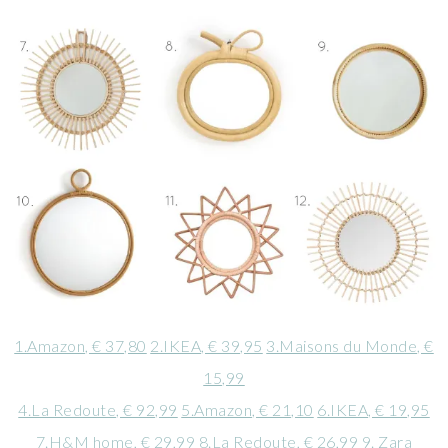
1.Amazon, € 37,80
2.IKEA, € 39,95
3.Maisons du Monde, €
15,99
4.La Redoute, € 92,99
5.Amazon, € 21,10
6.IKEA, € 19,95
7.H&M home, € 29,99
8.La Redoute, € 26,99
9. Zara