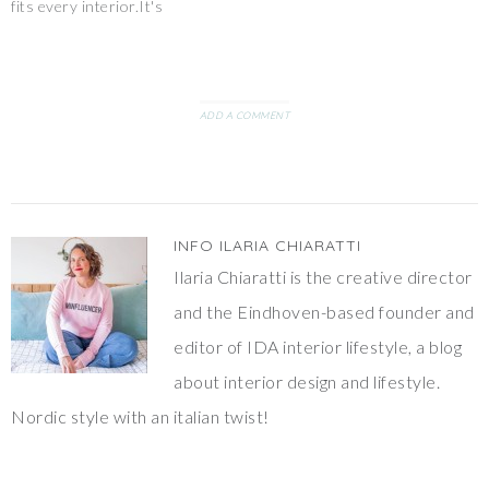
fits every interior.It's
perfect if you want to
achieve a sophisticated yet
easy look, but at the same
time it's the icing on the
cake for a boho-chic space.
ADD A COMMENT
It can…
INFO
ILARIA CHIARATTI
Ilaria Chiaratti is the creative director
and the Eindhoven-based founder and
editor of IDA interior lifestyle, a blog
about interior design and lifestyle.
Nordic style with an italian twist!