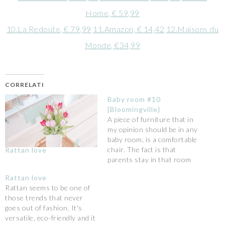
Home, € 59,99
10.La Redoute, € 79,99
11.Amazon, € 14,42
12.Maisons du
Monde, €34,99
CORRELATI
Baby room #10
{Bloomingville}
A piece of furniture that in
my opinion should be in any
baby room, is a comfortable
chair. The fact is that
Rattan love
parents stay in that room
for long, night and day,
Rattan love
especially in the first
Rattan seems to be one of
months. When I had to
those trends that never
choose which one to use for
goes out of fashion. It's
my baby room,…
versatile, eco-friendly and it