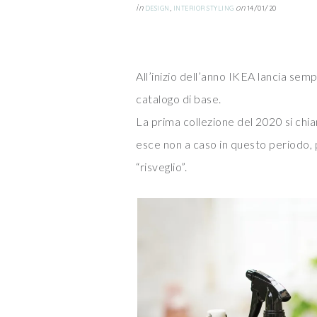
in
,
on
DESIGN
INTERIOR STYLING
14/01/20
All’inizio dell’anno IKEA lancia semp
catalogo di base.
La prima collezione del 2020 si ch
esce non a caso in questo periodo, p
“risveglio”.