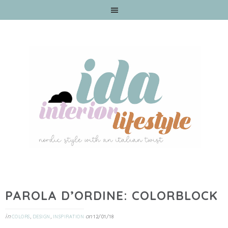
PAROLA D’ORDINE: COLORBLOCK
in
,
,
on
COLORS
DESIGN
INSPIRATION
12/01/18