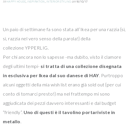
in
,
,
on
HAPPY HOUSE
INSPIRATION
INTERIOR STYLING
18/10/17
Un paio di settimane fa sono stata all’Ikea per una razzia {sì,
sì, razzia nel vero senso della parola!} della
collezione YPPERLIG.
Per chi ancora non lo sapesse -ma dubito, visto il clamore
degli ultimi tempi-
si tratta di una collezione disegnata
in esclusiva per Ikea dal suo danese di HAY
. Purtroppo
alcuni oggetti della mia wish list erano già sold out {per cui
conto di tornarci presto!} ma nel frattempo mi sono
aggiudicata dei pezzi davvero interessanti e dal budget
“friendly”.
Uno di questi è il tavolino portariviste in
metallo
.