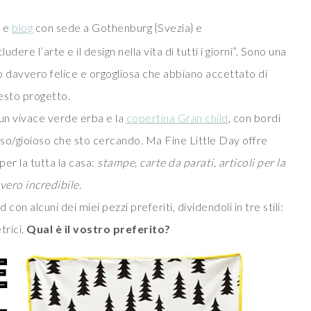
à e
blog
con sede a Gothenburg {Svezia} e
udere l’arte e il design nella vita di tutti i giorni”. Sono una
 davvero felice e orgogliosa che abbiano accettato di
esto progetto.
 un vivace verde erba e la
copertina
Gran child
, con bordi
ocoso/gioioso che sto cercando. Ma Fine Little Day offre
er la tutta la casa:
stampe, carte da parati, articoli per la
vvero incredibile.
on alcuni dei miei pezzi preferiti, dividendoli in tre stili:
trici.
Qual è il vostro preferito?