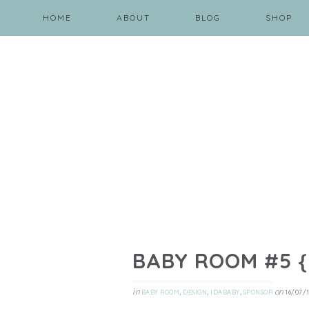
HOME
ABOUT
BLOG
SHOP
BABY ROOM #5 {
in
,
,
,
on
BABY ROOM
DESIGN
IDABABY
SPONSOR
16/07/