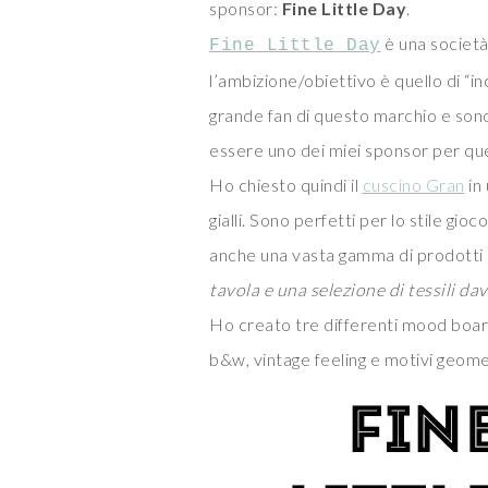
sponsor:
Fine Little Day
.
è una societ
Fine Little Day
l’ambizione/obiettivo è quello di “incl
grande fan di questo marchio e sono
essere uno dei miei sponsor per qu
Ho chiesto quindi il
cuscino Gran
in
gialli. Sono perfetti per lo stile gi
anche una vasta gamma di prodotti p
tavola e una
selezione di tessili da
Ho creato tre differenti mood board c
b&w, vintage feeling e motivi geome