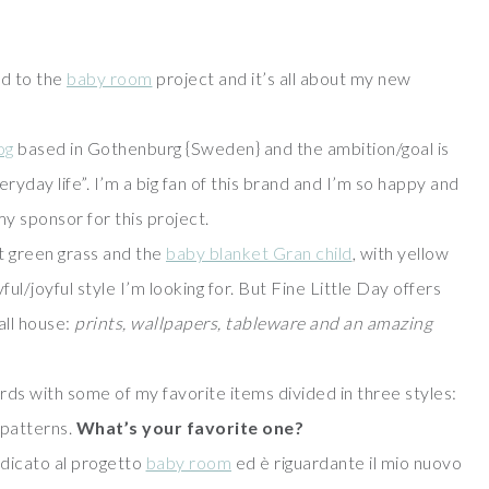
ed to the
baby room
project and it’s all about my new
og
based in Gothenburg {Sweden} and the ambition/goal is
eryday life”. I’m a big fan of this brand and I’m so happy and
y sponsor for this project.
nt green grass and the
baby blanket Gran child
, with yellow
ul/joyful style I’m looking for. But Fine Little Day offers
all house:
prints, wallpapers, tableware and an amazing
ds with some of my favorite items divided in three styles:
 patterns.
What’s your favorite one?
dicato al progetto
baby room
ed è riguardante il mio nuovo