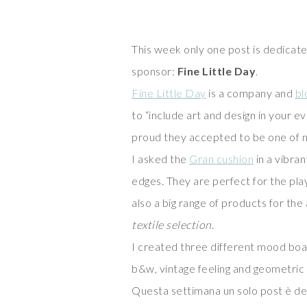
This week only one post is dedicat
sponsor:
Fine Little Day
.
Fine Little Day
is a company and
bl
to “include art and design in your ev
proud they accepted to be one of m
I asked the
Gran cushion
in a vibra
edges. They are perfect for the playf
also a big range of products for the 
textile selection
.
I created three different mood boar
b&w, vintage feeling and geometric
Questa settimana un solo post è de