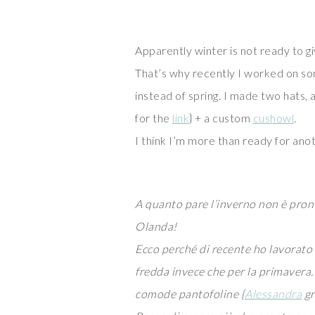
Apparently winter is not ready to giv
That’s why recently I worked on so
instead of spring. I made two hats, 
for the
link
} + a custom
cushowl
.
I think I’m more than ready for ano
A quanto pare l’inverno non è pront
Olanda!
Ecco perché di recente ho lavorato s
fredda invece che per la primavera. 
comode pantofoline {
Alessandra
gr