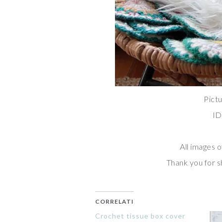
Pictu
ID
All images o
Thank you for sh
CORRELATI
Crochet tissue box cover