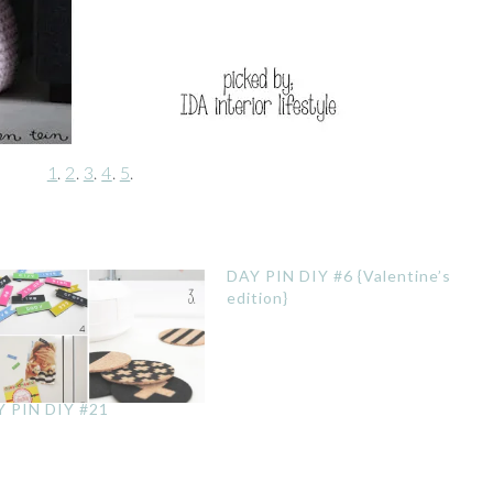
1
.
2
.
3
.
4
.
5
.
DAY PIN DIY #6 {Valentine’s
edition}
 PIN DIY #21