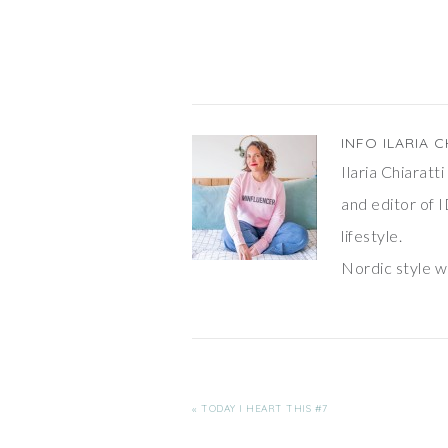
INFO
ILARIA C
Ilaria Chiarat
and editor of I
lifestyle.
Nordic style wi
« TODAY I HEART THIS #7