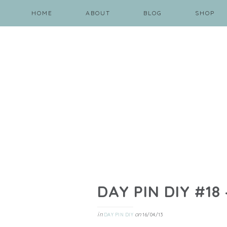
HOME
ABOUT
BLOG
SHOP
DAY PIN DIY #18 
in
on
DAY PIN DIY
16/04/13