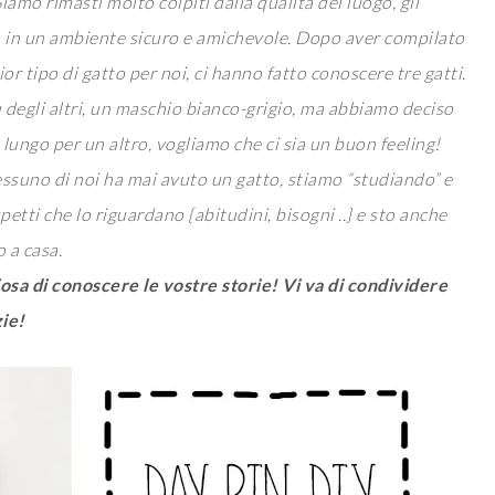
amo rimasti molto colpiti dalla qualità del luogo, gli
, in un ambiente sicuro e amichevole. Dopo aver compilato
or tipo di gatto per noi, ci hanno fatto conoscere tre gatti.
ù degli altri, un maschio bianco-grigio, ma abbiamo deciso
lungo per un altro, vogliamo che ci sia un buon feeling!
suno di noi ha mai avuto un gatto, stiamo “studiando” e
tti che lo riguardano {abitudini, bisogni ..} e sto anche
 a casa.
iosa di conoscere le vostre storie! Vi va di condividere
ie!