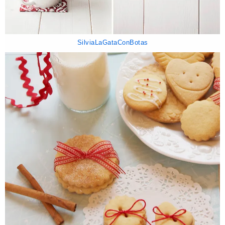
SilviaLaGataConBotas