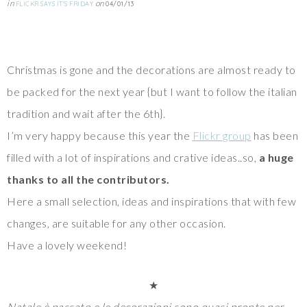
in
on
FLICKR SAYS IT'S FRIDAY
04/01/13
Christmas is gone and the decorations are almost ready to
be packed for the next year {but I want to follow the italian
tradition and wait after the 6th}.
I’m very happy because this year the
Flickr group
has been
filled with a lot of inspirations and crative ideas..so,
a huge
thanks to all the contributors.
Here a small selection, ideas and inspirations that with few
changes, are suitable for any other occasion.
Have a lovely weekend!
★
Natale è passato e le decorazioni sono quasi pronte per