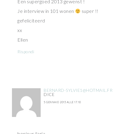
Een supergoed 2013 gewenst !
Je interview in 101 wonen
super !!
gefeliciteerd
xx
Ellen
Rispondi
BERNARD-SYLVIE1@HOTMAIL.FR
DICE
5 GENNAIO 2013 ALLE 17:10
bonjour ilaria,