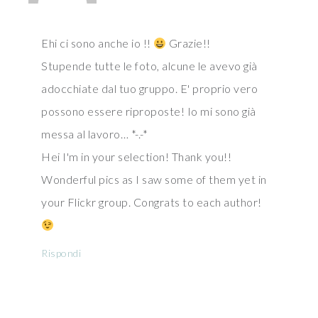
Ehi ci sono anche io !!
Grazie!!
Stupende tutte le foto, alcune le avevo già
adocchiate dal tuo gruppo. E' proprio vero
possono essere riproposte! Io mi sono già
messa al lavoro… *-.-*
Hei I'm in your selection! Thank you!!
Wonderful pics as I saw some of them yet in
your Flickr group. Congrats to each author!
Rispondi