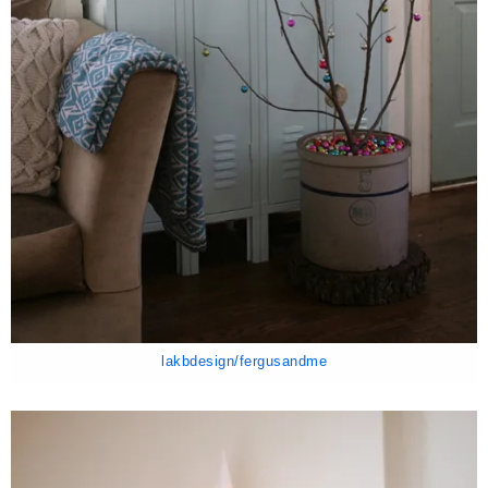
lakbdesign/fergusandme