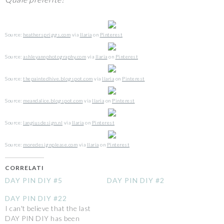
Source:
heatherspriggs.com
via
Ilaria
on
Pinterest
Source:
ashleyannphotography.com
via
Ilaria
on
Pinterest
Source:
thepaintedhive.blogspot.com
via
Ilaria
on
Pinterest
Source:
meandalice.blogspot.com
via
Ilaria
on
Pinterest
Source:
langiusdesign.nl
via
Ilaria
on
Pinterest
Source:
moredesignplease.com
via
Ilaria
on
Pinterest
CORRELATI
DAY PIN DIY #5
DAY PIN DIY #2
DAY PIN DIY #22
I can't believe that the last
DAY PIN DIY has been