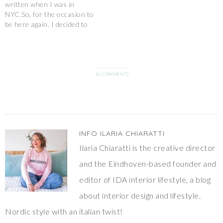
written when I was in
NYC.So, for the occasion to
be here again, I decided to
update the column design
and to show you 5 of my
latest favorite diys. I love
the idea to decorate the
wood spoons…
16 COMMENTS
INFO
ILARIA CHIARATTI
Ilaria Chiaratti is the creative director
and the Eindhoven-based founder and
editor of IDA interior lifestyle, a blog
about interior design and lifestyle.
Nordic style with an italian twist!