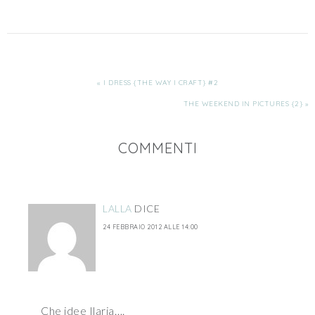
« I DRESS {THE WAY I CRAFT} #2
THE WEEKEND IN PICTURES {2} »
COMMENTI
LALLA
DICE
24 FEBBRAIO 2012 ALLE 14:00
Che idee Ilaria….