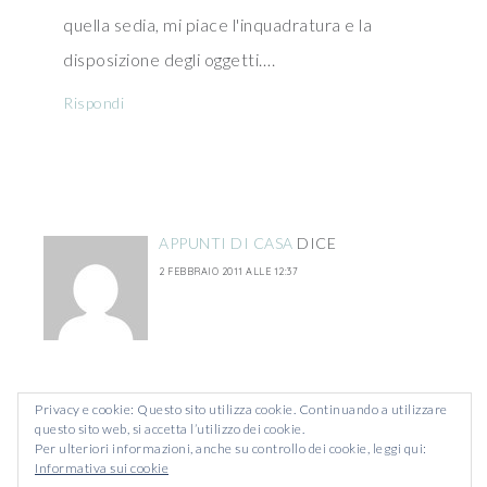
quella sedia, mi piace l'inquadratura e la
disposizione degli oggetti….
Rispondi
APPUNTI DI CASA
DICE
2 FEBBRAIO 2011 ALLE 12:37
Difficile scegliere! Io posso dire quelle che mi
Privacy e cookie: Questo sito utilizza cookie. Continuando a utilizzare
questo sito web, si accetta l’utilizzo dei cookie.
sono piaciute:
Per ulteriori informazioni, anche su controllo dei cookie, leggi qui:
Informativa sui cookie
3. Claudia (bellissimi i colori e l'inquadratura)